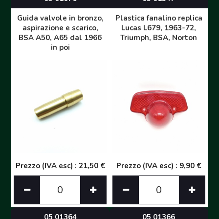
Guida valvole in bronzo,
Plastica fanalino replica
aspirazione e scarico,
Lucas L679, 1963-72,
BSA A50, A65 dal 1966
Triumph, BSA, Norton
in poi
Prezzo (IVA esc) : 21,50 €
Prezzo (IVA esc) : 9,90 €
05 01364
05 01366