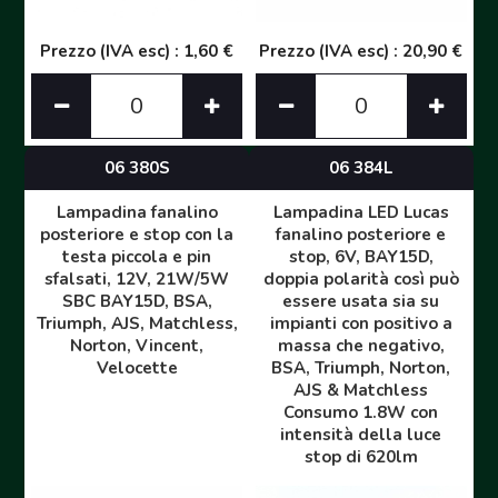
Prezzo (IVA esc) : 1,60 €
Prezzo (IVA esc) : 20,90 €
06 380S
06 384L
Lampadina fanalino
Lampadina LED Lucas
posteriore e stop con la
fanalino posteriore e
testa piccola e pin
stop, 6V, BAY15D,
sfalsati, 12V, 21W/5W
doppia polarità così può
SBC BAY15D, BSA,
essere usata sia su
Triumph, AJS, Matchless,
impianti con positivo a
Norton, Vincent,
massa che negativo,
Velocette
BSA, Triumph, Norton,
AJS & Matchless
Consumo 1.8W con
intensità della luce
stop di 620lm