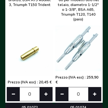
3, Triumph T150 Trident
telaio, diametro 1-1/2"
o 1-3/8", BSA A65,
Triumph T120, T140
(paio)
Prezzo (IVA esc) : 259,90
Prezzo (IVA esc) : 20,45 €
€
05 01072
05 01074