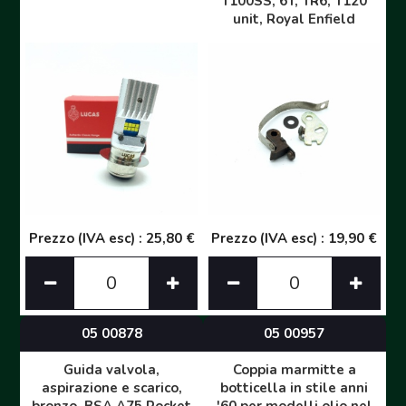
T100SS, 6T, TR6, T120
unit, Royal Enfield
Prezzo (IVA esc) : 25,80 €
Prezzo (IVA esc) : 19,90 €
05 00878
05 00957
Guida valvola,
Coppia marmitte a
aspirazione e scarico,
botticella in stile anni
bronzo, BSA A75 Rocket
'60 per modelli olio nel