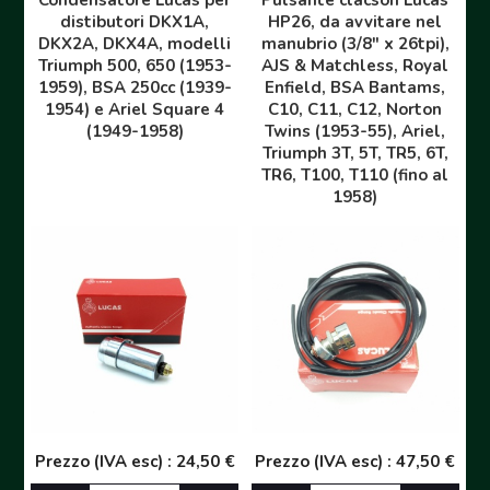
Condensatore Lucas per
Pulsante clacson Lucas
distibutori DKX1A,
HP26, da avvitare nel
DKX2A, DKX4A, modelli
manubrio (3/8" x 26tpi),
Triumph 500, 650 (1953-
AJS & Matchless, Royal
1959), BSA 250cc (1939-
Enfield, BSA Bantams,
1954) e Ariel Square 4
C10, C11, C12, Norton
(1949-1958)
Twins (1953-55), Ariel,
Triumph 3T, 5T, TR5, 6T,
TR6, T100, T110 (fino al
1958)
Prezzo (IVA esc) : 24,50 €
Prezzo (IVA esc) : 47,50 €