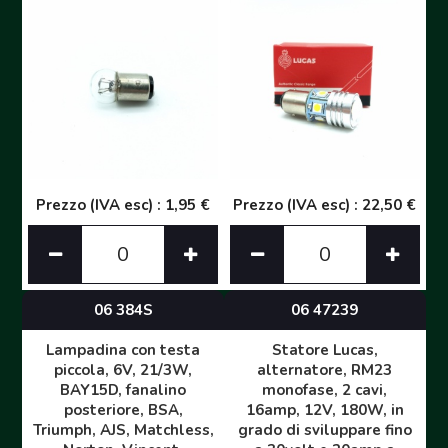
Prezzo (IVA esc) : 1,95 €
Prezzo (IVA esc) : 22,50 €
06 384S
06 47239
Lampadina con testa
Statore Lucas,
piccola, 6V, 21/3W,
alternatore, RM23
BAY15D, fanalino
monofase, 2 cavi,
posteriore, BSA,
16amp, 12V, 180W, in
Triumph, AJS, Matchless,
grado di sviluppare fino