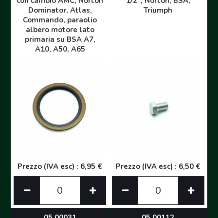
con cambio AMC, Norton
1/2", Norton, BSA,
Dominator, Atlas,
Triumph
Commando, paraolio
albero motore lato
primaria su BSA A7,
A10, A50, A65
Prezzo (IVA esc) : 6,95 €
Prezzo (IVA esc) : 6,50 €
05 00031
05 00112