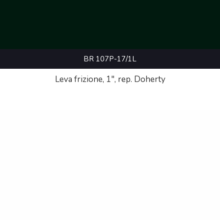
BR 107P-17/1L
Leva frizione, 1", rep. Doherty